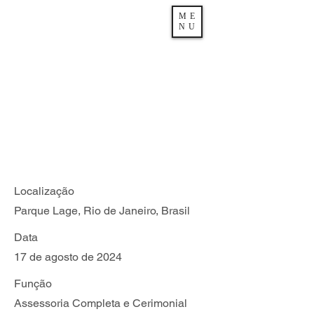
ME
NU
Casamento Parque
Lage - Les Amies
Cerimonial Rio de
Janeiro
Localização
Parque Lage, Rio de Janeiro, Brasil
Data
17 de agosto de 2024
Função
Assessoria Completa e Cerimonial