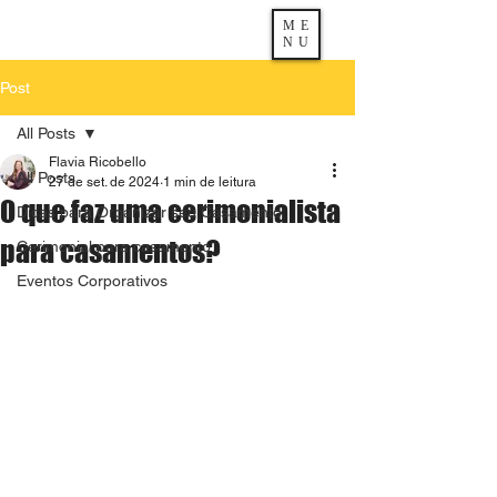
ME
NU
Post
All Posts
Flavia Ricobello
All Posts
27 de set. de 2024
1 min de leitura
O que faz uma cerimonialista
Dicas para Organizar seu Casamento
para casamentos?
Cerimonial para casamento
Eventos Corporativos